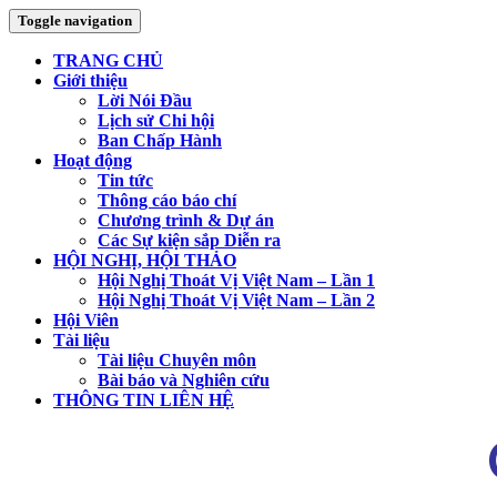
Toggle navigation
TRANG CHỦ
Giới thiệu
Lời Nói Đầu
Lịch sử Chi hội
Ban Chấp Hành
Hoạt động
Tin tức
Thông cáo báo chí
Chương trình & Dự án
Các Sự kiện sắp Diễn ra
HỘI NGHỊ, HỘI THẢO
Hội Nghị Thoát Vị Việt Nam – Lần 1
Hội Nghị Thoát Vị Việt Nam – Lần 2
Hội Viên
Tài liệu
Tài liệu Chuyên môn
Bài báo và Nghiên cứu
THÔNG TIN LIÊN HỆ