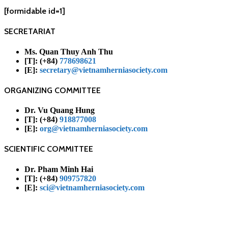
[formidable id=1]
SECRETARIAT
Ms. Quan Thuy Anh Thu
[T]: (+84)
778698621
[E]:
secretary@vietnamherniasociety.com
ORGANIZING COMMITTEE
Dr. Vu Quang Hung
[T]: (+84)
918877008
[E]:
org@vietnamherniasociety.com
SCIENTIFIC COMMITTEE
Dr. Pham Minh Hai
[T]: (+84)
909757820
[E]:
sci@vietnamherniasociety.com
Website CHI HỘI THOÁT VỊ VIỆT NAM