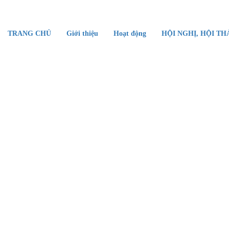
TRANG CHỦ
Giới thiệu
Hoạt động
HỘI NGHỊ, HỘI TH
Website CHI HỘI THOÁT VỊ VIỆT NAM