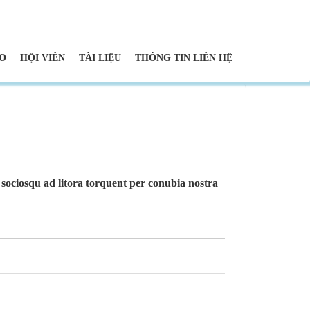
ẢO
HỘI VIÊN
TÀI LIỆU
THÔNG TIN LIÊN HỆ
ti sociosqu ad litora torquent per conubia nostra