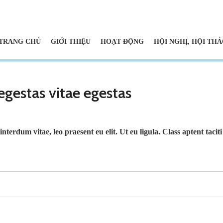
TRANG CHỦ
GIỚI THIỆU
HOẠT ĐỘNG
HỘI NGHỊ, HỘI TH
gestas vitae egestas
interdum vitae, leo praesent eu elit. Ut eu ligula. Class aptent taci