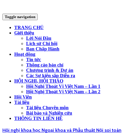
Toggle navigation
TRANG CHỦ
Giới thiệu
Lời Nói Đầu
Lịch sử Chi hội
Ban Chấp Hành
Hoạt động
Tin tức
Thông cáo báo chí
Chương trình & Dự án
Các Sự kiện sắp Diễn ra
HỘI NGHỊ, HỘI THẢO
Hội Nghị Thoát Vị Việt Nam – Lần 1
Hội Nghị Thoát Vị Việt Nam – Lần 2
Hội Viên
Tài liệu
Tài liệu Chuyên môn
Bài báo và Nghiên cứu
THÔNG TIN LIÊN HỆ
Hội nghị khoa học Ngoại khoa và Phẫu thuật Nội soi toàn